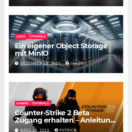
LINUX
TUTORIALS
Ein eigener Object Storage
mit MinIO
DEZEMBER 13, 2023
JAKOB
GAMING
TUTORIALS
Counter-Strike 2 Beta
Zugang erhalten – Anleitung
für den CS GO Nachfolger
MÄRZ 25, 2023
PATRICK