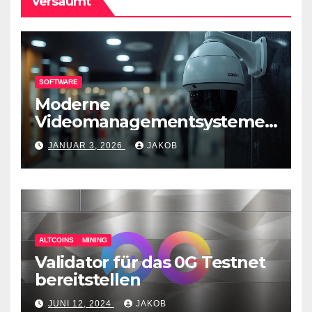
Versäumt
SOFTWARE
Moderne
Videomanagementsysteme
(VMS) – mehr als nur
JANUAR 3, 2026
JAKOB
Überwachungswerkzeuge
ALTCOINS
MINING
Validator für das 0G Testnet
bereitstellen
JUNI 12, 2024
JAKOB