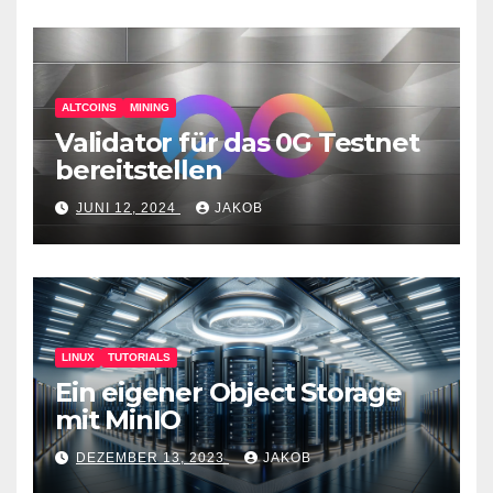
ALTCOINS
MINING
Validator für das 0G Testnet
bereitstellen
JUNI 12, 2024
JAKOB
LINUX
TUTORIALS
Ein eigener Object Storage
mit MinIO
DEZEMBER 13, 2023
JAKOB