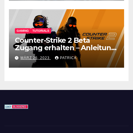
GAMING
TUTORIALS
Counter-Strike 2 Beta
Zugang erhalten – Anleitung
für den CS GO Nachfolger
MÄRZ 25, 2023
PATRICK