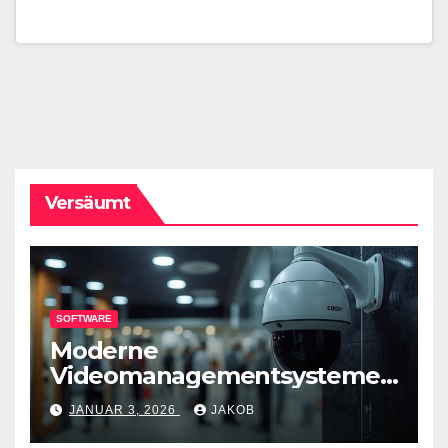
Versäumt
SOFTWARE
Moderne
Videomanagementsysteme
(VMS) – mehr als nur
JANUAR 3, 2026
JAKOB
Überwachungswerkzeuge