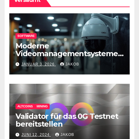
SOFTWARE
Moderne
Videomanagementsysteme
(VMS) – mehr als nur
JANUAR 3, 2026
JAKOB
Überwachungswerkzeuge
ALTCOINS
MINING
Validator für das 0G Testnet
bereitstellen
JUNI 12, 2024
JAKOB