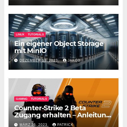
LINUX
TUTORIALS
Ein eigener Object Storage
mit MinIO
DEZEMBER 13, 2023
JAKOB
GAMING
TUTORIALS
Counter-Strike 2 Beta
Zugang erhalten – Anleitung
für den CS GO Nachfolger
MÄRZ 25, 2023
PATRICK