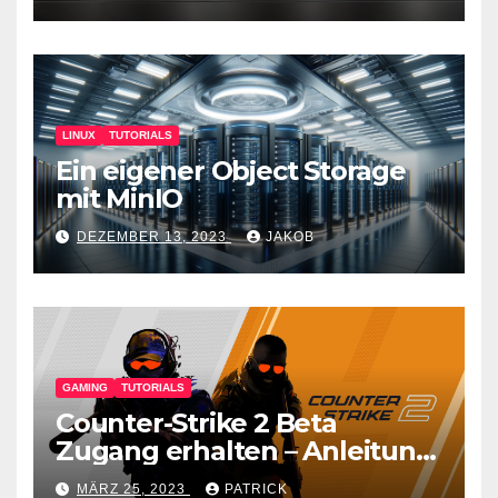
LINUX
TUTORIALS
Ein eigener Object Storage
mit MinIO
DEZEMBER 13, 2023
JAKOB
GAMING
TUTORIALS
Counter-Strike 2 Beta
Zugang erhalten – Anleitung
für den CS GO Nachfolger
MÄRZ 25, 2023
PATRICK