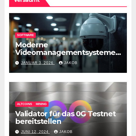
SOFTWARE
Moderne
Videomanagementsysteme
(VMS) – mehr als nur
JANUAR 3, 2026
JAKOB
Überwachungswerkzeuge
ALTCOINS
MINING
Validator für das 0G Testnet
bereitstellen
JUNI 12, 2024
JAKOB