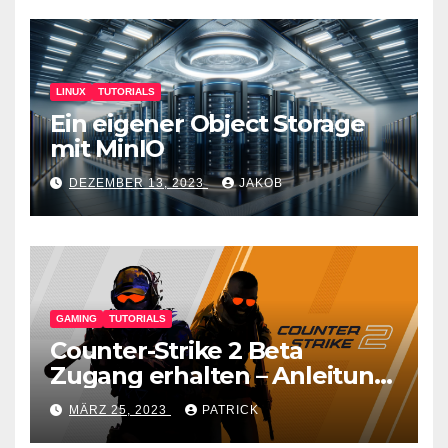
LINUX
TUTORIALS
Ein eigener Object Storage
mit MinIO
DEZEMBER 13, 2023
JAKOB
GAMING
TUTORIALS
Counter-Strike 2 Beta
Zugang erhalten – Anleitung
für den CS GO Nachfolger
MÄRZ 25, 2023
PATRICK