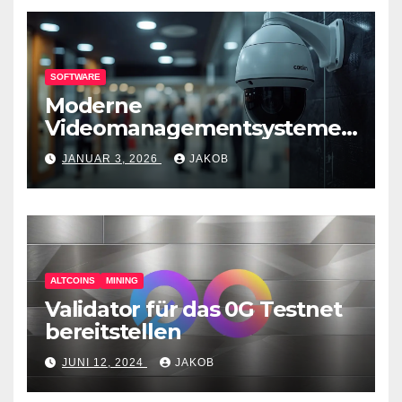
SOFTWARE
Moderne
Videomanagementsysteme
(VMS) – mehr als nur
JANUAR 3, 2026
JAKOB
Überwachungswerkzeuge
ALTCOINS
MINING
Validator für das 0G Testnet
bereitstellen
JUNI 12, 2024
JAKOB