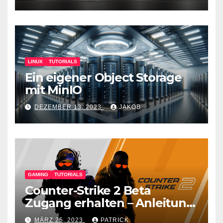
LINUX
TUTORIALS
Ein eigener Object Storage
mit MinIO
DEZEMBER 13, 2023
JAKOB
GAMING
TUTORIALS
Counter-Strike 2 Beta
Zugang erhalten – Anleitung
für den CS GO Nachfolger
MÄRZ 25, 2023
PATRICK