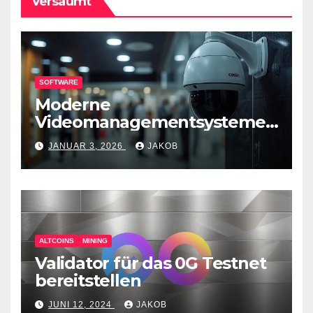
Versäumt
SOFTWARE
Moderne
Videomanagementsysteme
(VMS) – mehr als nur
JANUAR 3, 2026
JAKOB
Überwachungswerkzeuge
ALTCOINS
MINING
Validator für das 0G Testnet
bereitstellen
JUNI 12, 2024
JAKOB