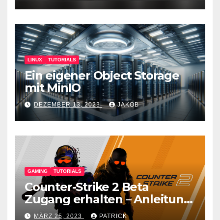
LINUX
TUTORIALS
Ein eigener Object Storage
mit MinIO
DEZEMBER 13, 2023
JAKOB
GAMING
TUTORIALS
Counter-Strike 2 Beta
Zugang erhalten – Anleitung
für den CS GO Nachfolger
MÄRZ 25, 2023
PATRICK