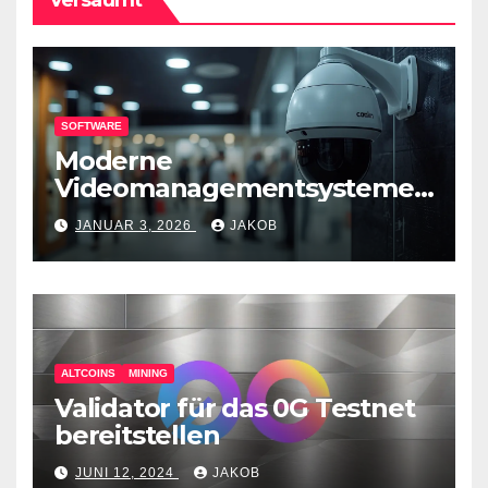
SOFTWARE
Moderne
Videomanagementsysteme
(VMS) – mehr als nur
JANUAR 3, 2026
JAKOB
Überwachungswerkzeuge
ALTCOINS
MINING
Validator für das 0G Testnet
bereitstellen
JUNI 12, 2024
JAKOB