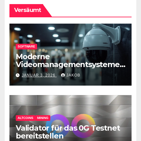
Versäumt
SOFTWARE
Moderne
Videomanagementsysteme
(VMS) – mehr als nur
JANUAR 3, 2026
JAKOB
Überwachungswerkzeuge
ALTCOINS
MINING
Validator für das 0G Testnet
bereitstellen