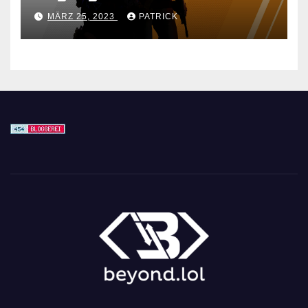
für den CS GO Nachfolger
MÄRZ 25, 2023
PATRICK