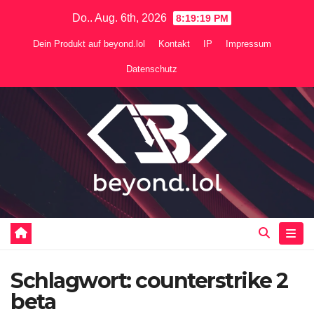
Zum
Do.. Aug. 6th, 2026
8:19:19 PM
Inhalt
Dein Produkt auf beyond.lol
Kontakt
IP
Impressum
springen
Datenschutz
Schlagwort:
counterstrike 2
beta