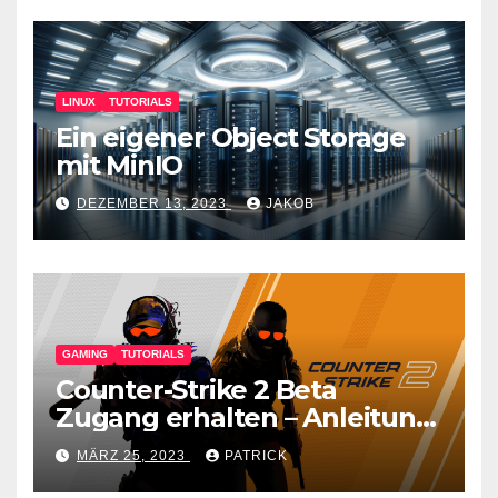
LINUX
TUTORIALS
Ein eigener Object Storage
mit MinIO
DEZEMBER 13, 2023
JAKOB
GAMING
TUTORIALS
Counter-Strike 2 Beta
Zugang erhalten – Anleitung
für den CS GO Nachfolger
MÄRZ 25, 2023
PATRICK