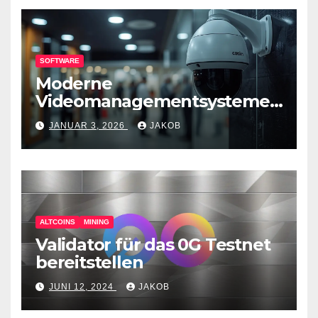
SOFTWARE
Moderne
Videomanagementsysteme
(VMS) – mehr als nur
JANUAR 3, 2026
JAKOB
Überwachungswerkzeuge
ALTCOINS
MINING
Validator für das 0G Testnet
bereitstellen
JUNI 12, 2024
JAKOB