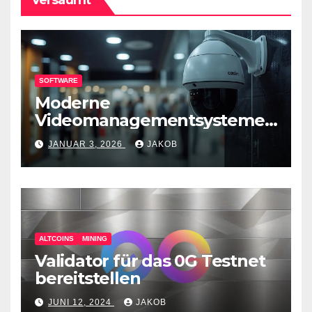
SOFTWARE
Moderne
Videomanagementsysteme
(VMS) – mehr als nur
JANUAR 3, 2026
JAKOB
Überwachungswerkzeuge
ALTCOINS
MINING
Validator für das 0G Testnet
bereitstellen
JUNI 12, 2024
JAKOB