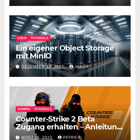
LINUX
TUTORIALS
Ein eigener Object Storage
mit MinIO
DEZEMBER 13, 2023
JAKOB
GAMING
TUTORIALS
Counter-Strike 2 Beta
Zugang erhalten – Anleitung
für den CS GO Nachfolger
MÄRZ 25, 2023
PATRICK