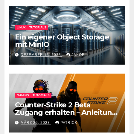
LINUX
TUTORIALS
Ein eigener Object Storage
mit MinIO
DEZEMBER 13, 2023
JAKOB
GAMING
TUTORIALS
Counter-Strike 2 Beta
Zugang erhalten – Anleitung
für den CS GO Nachfolger
MÄRZ 25, 2023
PATRICK