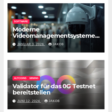
SOFTWARE
Moderne
Videomanagementsysteme
(VMS) – mehr als nur
JANUAR 3, 2026
JAKOB
Überwachungswerkzeuge
ALTCOINS
MINING
Validator für das 0G Testnet
bereitstellen
JUNI 12, 2024
JAKOB