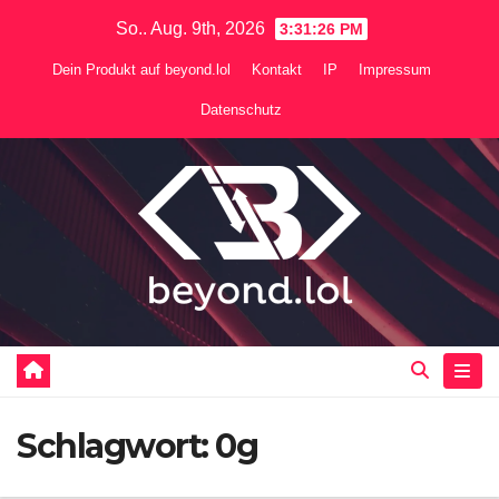
Zum
So.. Aug. 9th, 2026
3:31:27 PM
Inhalt
Dein Produkt auf beyond.lol
Kontakt
IP
Impressum
springen
Datenschutz
Schlagwort:
0g